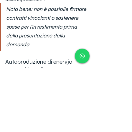
Nota bene: non è possibile firmare 
contratti vincolanti o sostenere 
spese per l'investimento prima 
della presentazione della 
domanda.
Autoproduzione di energia 
rinnovabile nelle PMI: come 
possiamo aiutarti nella richiesta 
al MIMIT
Quest'iniziativa del MIMIT rappresenta 
una straordinaria opportunità per le 
PMI italiane di investire 
nell'autoproduzione di energia 
rinnovabile e contribuire alla 