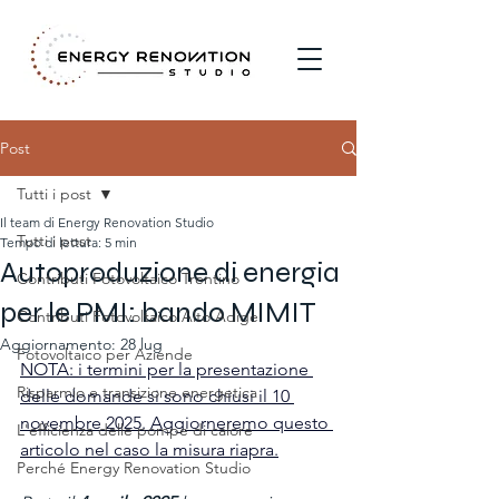
Post
Tutti i post
Il team di Energy Renovation Studio
Tutti i post
Tempo di lettura: 5 min
Autoproduzione di energia
Contributi Fotovoltaico Trentino
per le PMI: bando MIMIT
Contributi Fotovoltaico Alto Adige
Aggiornamento:
28 lug
Fotovoltaico per Aziende
NOTA: i 
termini per la presentazione 
Risparmio e transizione energetica
delle domande si sono chiusi il 10 
novembre 2025.
 Aggiorneremo questo 
L'efficienza delle pompe di calore
articolo nel caso la misura riapra.
Perché Energy Renovation Studio