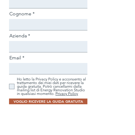
Cognome
Azienda
Email
Ho letto la Privacy Policy e acconsento al
trattamento dei miei dati per ricevere la
guida gratuita. Potrò cancellarmi dalla
mailing list di Energy Renovation Studio
in qualsiasi momento.
Privacy Policy
VOGLIO RICEVERE LA GUIDA GRATUITA