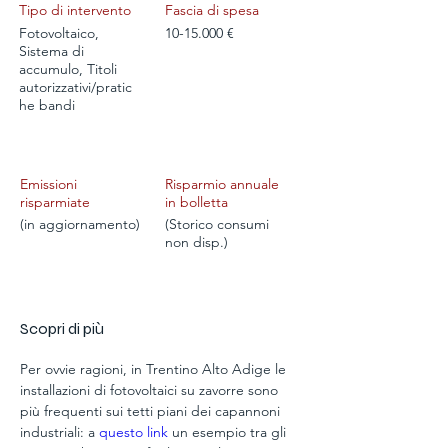
Tipo di intervento
Fascia di spesa
Fotovoltaico,
10-15.000
€
Sistema di
accumulo, Titoli
autorizzativi/pratic
he bandi
Emissioni
Risparmio annuale
risparmiate
in bolletta
(in aggiornamento)
(Storico consumi
non disp.)
Scopri di più
Per ovvie ragioni, in Trentino Alto Adige le 
installazioni di fotovoltaici su zavorre sono 
più frequenti sui tetti piani dei capannoni 
industriali: a 
questo link
 un esempio tra gli 