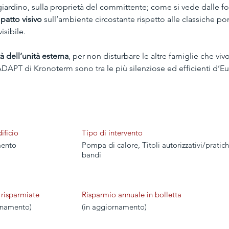
n giardino, sulla proprietà del committente; come si vede dalle fo
patto visivo
 sull’ambiente circostante rispetto alle classiche p
isibile.
tà dell’unità esterna
, per non disturbare le altre famiglie che viv
APT di Kronoterm sono tra le più silenziose ed efficienti d’E
ificio
Tipo di intervento
ento
Pompa di calore, Titoli autorizzativi/pratic
bandi
 risparmiate
Risparmio annuale in bolletta
rnamento)
(in aggiornamento)