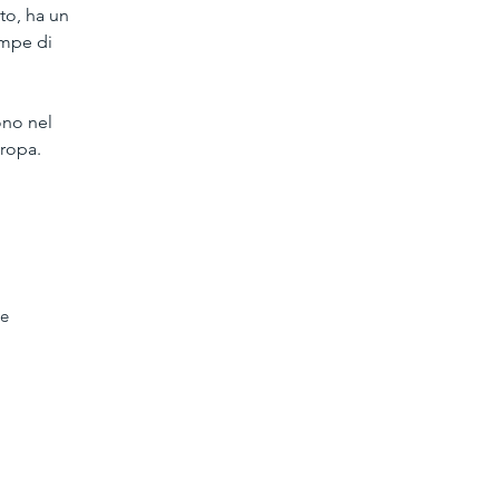
to, ha un 
ompe di 
ono nel 
uropa.
he