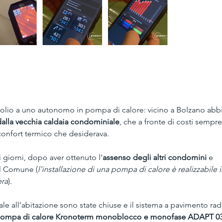
solio a uno autonomo in pompa di calore: vicino a Bolzano ab
dalla vecchia caldaia condominiale
, che a fronte di costi sempre
l confort termico che desiderava.
 giorni, dopo aver ottenuto l’
assenso degli altri condomini
 e 
al Comune (
l’installazione di una pompa di calore è realizzabile i
era
).
le all’abitazione sono state chiuse e il sistema a pavimento rad
ompa di calore Kronoterm monoblocco e monofase ADAPT 0