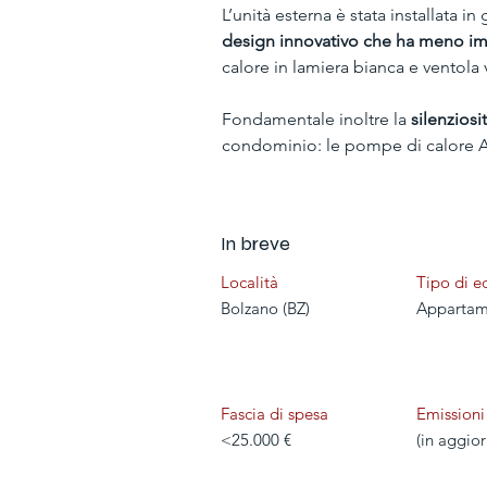
L’unità esterna è stata installata i
design innovativo che ha meno im
calore in lamiera bianca e ventola v
Fondamentale inoltre la 
silenziosi
condominio: le pompe di calore AD
In breve
Località
Tipo di ed
Bolzano (BZ)
Appartam
Fascia di spesa
Emissioni
<25.000 €
(in aggio