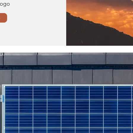
uogo
o