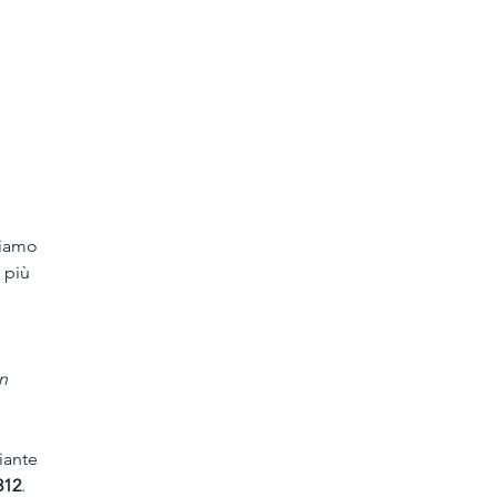
biamo 
 più 
n 
iante 
312
. 