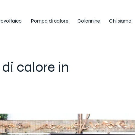
tovoltaico
Pompa di calore
Colonnine
Chi siamo
i calore in
o