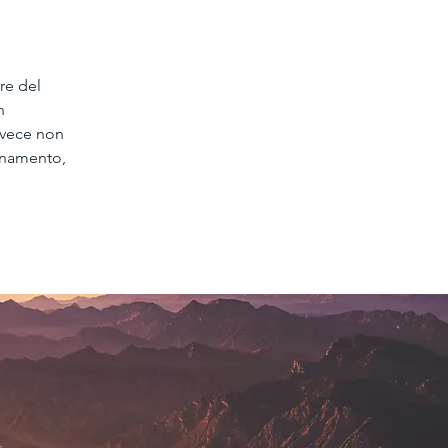
re del 
n 
nvece non 
onamento, 
 